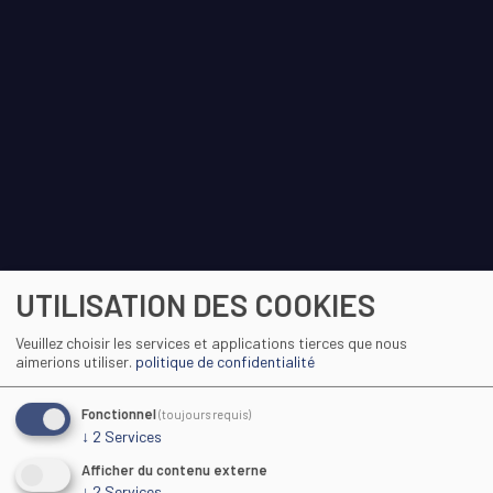
UTILISATION DES COOKIES
Veuillez choisir les services et applications tierces que nous
aimerions utiliser.
politique de confidentialité
Fonctionnel
(toujours requis)
↓
2
Services
Afficher du contenu externe
↓
2
Services