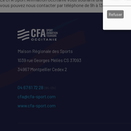
vous pouvez nous contacter par téléphone de 9h à 13h au 04 67 61 7
Refuser
Maison Régionale des Sports
1039 rue Georges Méliès CS 37093
34967 Montpellier Cedex 2
04 67 61 72 28
(9h–13h)
cfa@cfa-sport.com
www.cfa-sport.com