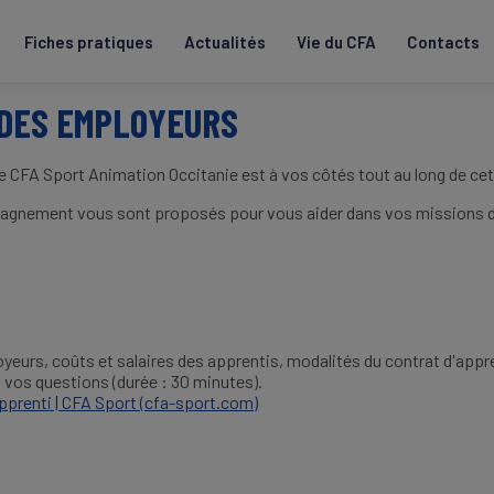
Fiches pratiques
Actualités
Vie du CFA
Contacts
DES EMPLOYEURS
; le CFA Sport Animation Occitanie est à vos côtés tout au long de cet
pagnement vous sont proposés pour vous aider dans vos missions d’ac
yeurs, coûts et salaires des apprentis, modalités du contrat d'appr
à vos questions (durée : 30 minutes).
prenti | CFA Sport (cfa-sport.com)