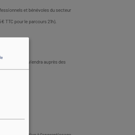
rofessionnels et bénévoles du secteur
€ TTC pour le parcours 21h).
de
eillera et interviendra auprès des
 demande relative à l’apprentissage,