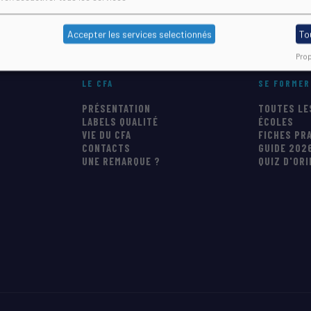
2 28 mais également par mail à
cfa@cfa-sport.com
.
Accepter les services selectionnés
To
Prop
LE CFA
SE FORMER
PRÉSENTATION
TOUTES LE
LABELS QUALITÉ
ÉCOLES
VIE DU CFA
FICHES PR
CONTACTS
GUIDE 202
UNE REMARQUE ?
QUIZ D'OR