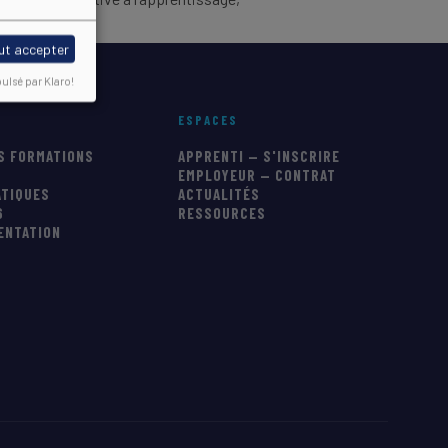
ut accepter
ulsé par Klaro!
ESPACES
S FORMATIONS
APPRENTI — S'INSCRIRE
EMPLOYEUR — CONTRAT
ATIQUES
ACTUALITÉS
6
RESSOURCES
IENTATION