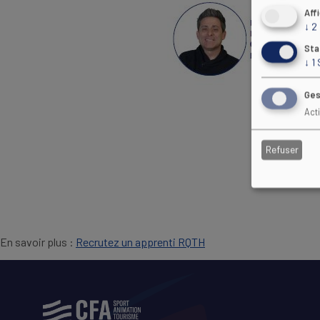
Aff
↓
2
Sta
↓
1
Ges
Act
TÉ
Refuser
En savoir plus :
Recrutez un apprenti RQTH