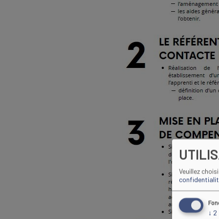
UTILI
Veuillez chois
confidentiali
Fon
↓
2