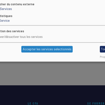
icher du contenu externe
Services
tistiques
Service
tion des services
iver/désactiver tous les services
LÉCHARGEZ NOTRE FICHE
Accepter les services selectionnés
To
Prop
LE CFA
SE FORMER