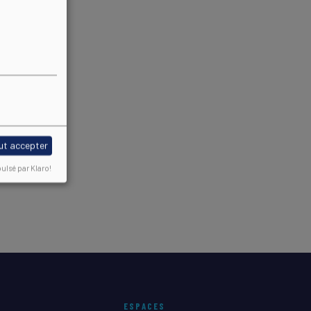
ut accepter
ulsé par Klaro!
ESPACES