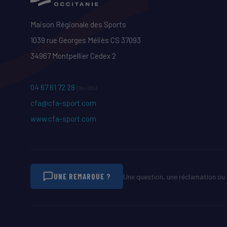
Maison Régionale des Sports
1039 rue Georges Méliès CS 37093
34967 Montpellier Cedex 2
04 67 61 72 28
(9h–13h)
cfa@cfa-sport.com
www.cfa-sport.com
UNE REMARQUE ?
Une question, une réclamation ou 