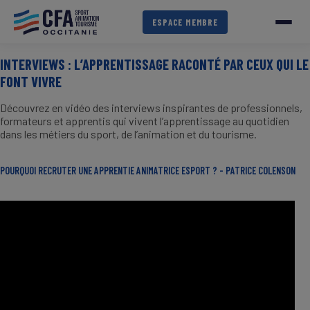
Aller
au
ESPACE MEMBRE
contenu
principal
INTERVIEWS : L’APPRENTISSAGE RACONTÉ PAR CEUX QUI LE
FONT VIVRE
Découvrez en vidéo des interviews inspirantes de professionnels,
formateurs et apprentis qui vivent l’apprentissage au quotidien
dans les métiers du sport, de l’animation et du tourisme.
POURQUOI RECRUTER UNE APPRENTIE ANIMATRICE ESPORT ? - PATRICE COLENSON