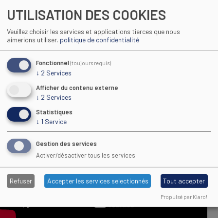
UTILISATION DES COOKIES
Veuillez choisir les services et applications tierces que nous
aimerions utiliser.
politique de confidentialité
Fonctionnel
(toujours requis)
↓
2
Services
DÉVELOPPER SES COMPÉTENCES GRÂCE À LA MOBILITÉ INTERNATIONALE - PRATHNA
Afficher du contenu externe
JALIM
↓
2
Services
Statistiques
↓
1
Service
Gestion des services
Activer/désactiver tous les services
Refuser
Accepter les services selectionnés
Tout accepter
Propulsé par Klaro!