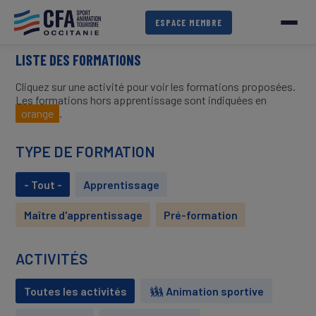
Aller
au
ESPACE MEMBRE
contenu
principal
LISTE DES FORMATIONS
Cliquez sur une activité pour voir les formations proposées.
Les formations hors apprentissage sont indiquées en
orange
.
TYPE DE FORMATION
- Tout -
Apprentissage
Maître d'apprentissage
Pré-formation
ACTIVITÉS
Toutes les activités
Animation sportive