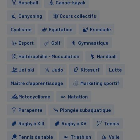
Baseball
Canoë-kayak
Canyoning
Cours collectifs
Cyclisme
Equitation
Escalade
Esport
Golf
Gymnastique
Haltérophilie - Musculation
Handball
Jet ski
Judo
Kitesurf
Lutte
Maître d'apprentissage
Marketing sportif
Motocyclisme
Natation
Parapente
Plongée subaquatique
Rugby à XIII
Rugby à XV
Tennis
Tennis de table
Triathlon
Voile