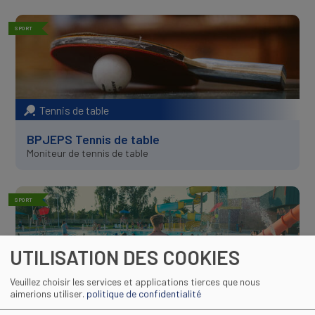
SPORT
Tennis de table
BPJEPS Tennis de table
Moniteur de tennis de table
SPORT
UTILISATION DES COOKIES
Natation
Veuillez choisir les services et applications tierces que nous
aimerions utiliser.
politique de confidentialité
BPJEPS Natation