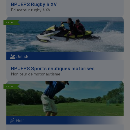
BPJEPS Rugby à XV
Éducateur rugby à XV
SPORT
Jet ski
BPJEPS Sports nautiques motorisés
Moniteur de motonautisme
SPORT
Golf