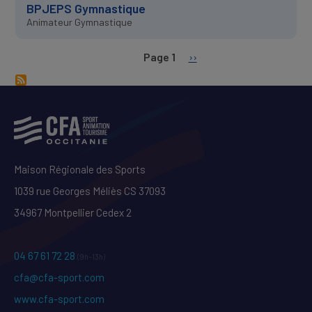
BPJEPS Gymnastique
Animateur Gymnastique
Page 1
Page
››
PAGINATION
suivante
Maison Régionale des Sports
1039 rue Georges Méliès CS 37093
34967 Montpellier Cedex 2
04 67 61 72 28
(9h–13h)
cfa@cfa-sport.com
www.cfa-sport.com