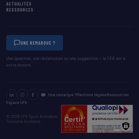
ACTUALITÉS
RESSOURCES
UNE REMARQUE ?
Une question, une réclamation ou une suggestion — le CFA est à
votre écoute.
Une remarque ?
Mentions légales
Ressources
Espace UFA
© 2026 CFA Sport Animation
Tourisme Occitanie