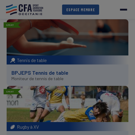
Aller
au
ESPACE MEMBRE
contenu
principal
SPORT
Tennis de table
BPJEPS Tennis de table
Moniteur de tennis de table
SPORT
Rugby à XV