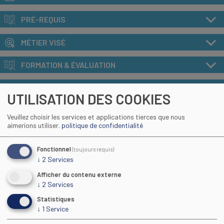
PRÉ-REQUIS
MÉTIER VISÉ
FORMATION & ÉVALUATION
MÉTHODE DE CERTIFICATION
UTILISATION DES COOKIES
SUITE ET DÉBOUCHÉS
Veuillez choisir les services et applications tierces que nous
aimerions utiliser.
politique de confidentialité
ACCESSIBILITE HANDICAP
Fonctionnel
(toujours requis)
TARIF
↓
2
Services
Afficher du contenu externe
INDICATEURS GÉNÉRAUX CFA
↓
2
Services
Statistiques
INDICATEURS DE LA FORMATION
↓
1
Service