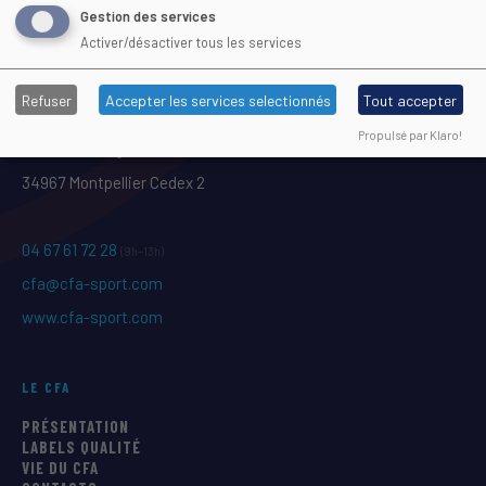
Gestion des services
Activer/désactiver tous les services
Refuser
Accepter les services selectionnés
Tout accepter
Maison Régionale des Sports
Propulsé par Klaro!
1039 rue Georges Méliès CS 37093
34967 Montpellier Cedex 2
04 67 61 72 28
(9h–13h)
cfa@cfa-sport.com
www.cfa-sport.com
LE CFA
PRÉSENTATION
LABELS QUALITÉ
VIE DU CFA