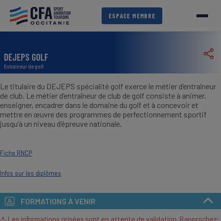
Aller
au
ESPACE MEMBRE
contenu
principal
DEJEPS GOLF
Entraineur de golf
Le titulaire du DEJEPS spécialité golf exerce le métier d‘entraîneur
de club. Le métier d’entraîneur de club de golf consiste à animer,
enseigner, encadrer dans le domaine du golf et à concevoir et
mettre en œuvre des programmes de perfectionnement sportif
jusqu’à un niveau d’épreuve nationale.
Fiche RNCP
Infos sur les diplômes
FORMATIONS À VENIR
⚠ Les informations grisées sont en attente de validation. Rapprochez-