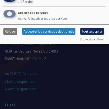
↓
1
Service
INDICATEURS DE LA FORMATION
Gestion des services
Activer/désactiver tous les services
Refuser
Accepter les services selectionnés
Tout accepter
Propulsé par Klaro!
Maison Régionale des Sports
1039 rue Georges Méliès CS 37093
34967 Montpellier Cedex 2
04 67 61 72 28
(9h–13h)
cfa@cfa-sport.com
www.cfa-sport.com
LE CFA