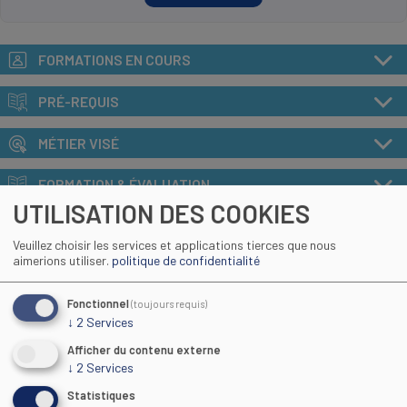
FORMATIONS EN COURS
PRÉ-REQUIS
MÉTIER VISÉ
FORMATION & ÉVALUATION
UTILISATION DES COOKIES
MÉTHODE DE CERTIFICATION
Veuillez choisir les services et applications tierces que nous
aimerions utiliser.
politique de confidentialité
SUITE ET DÉBOUCHÉS
Fonctionnel
(toujours requis)
ACCESSIBILITE HANDICAP
↓
2
Services
TARIF
Afficher du contenu externe
↓
2
Services
INDICATEURS GÉNÉRAUX CFA
Statistiques