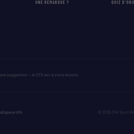
UNE REMARQUE ?
QUIZ D'OR
une suggestion — le CFA est à votre écoute.
s
Espace UFA
© 2026 CFA Sport An