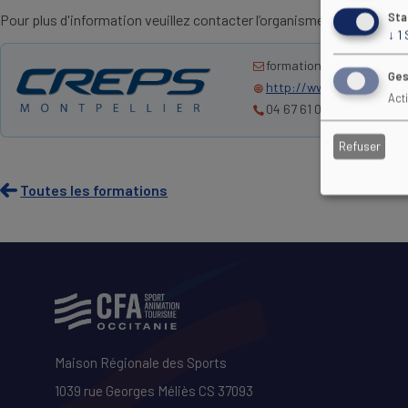
Sta
Pour plus d'information veuillez contacter l’organisme de formation
↓
1
formation@creps-montpel
Ges
http://www.creps-montpe
Act
04 67 61 05 22
Refuser
Toutes les formations
Maison Régionale des Sports
1039 rue Georges Méliès CS 37093