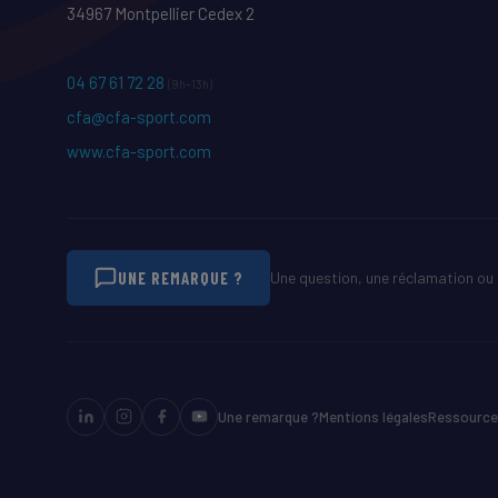
34967 Montpellier Cedex 2
04 67 61 72 28
(9h–13h)
cfa@cfa-sport.com
www.cfa-sport.com
UNE REMARQUE ?
Une question, une réclamation ou 
Une remarque ?
Mentions légales
Ressource