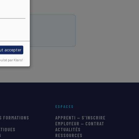
ut accepter
ulsé par Klaro!
ESPACES
S FORMATIONS
APPRENTI — S'INSCRIRE
EMPLOYEUR — CONTRAT
ATIQUES
ACTUALITÉS
6
RESSOURCES