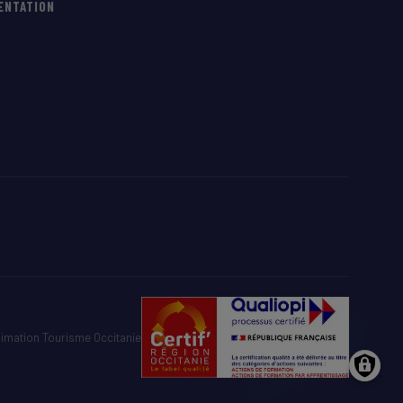
IENTATION
imation Tourisme Occitanie