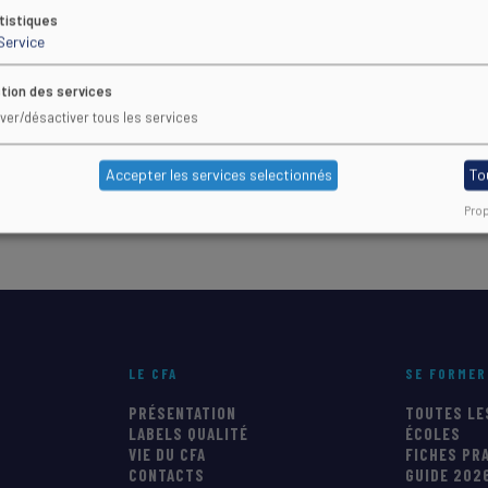
tistiques
Service
lier.sports.gouv.fr
tion des services
llier.org
iver/désactiver tous les services
Accepter les services selectionnés
To
Prop
LE CFA
SE FORMER
PRÉSENTATION
TOUTES LE
LABELS QUALITÉ
ÉCOLES
VIE DU CFA
FICHES PR
CONTACTS
GUIDE 202