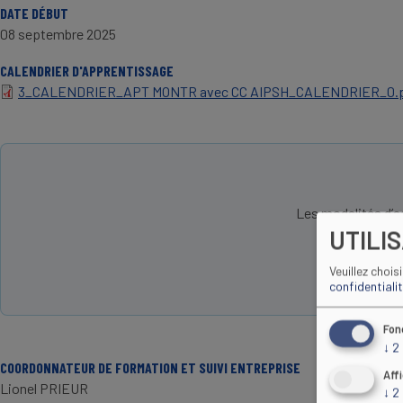
DATE DÉBUT
08 septembre 2025
CALENDRIER D'APPRENTISSAGE
3_CALENDRIER_APT MONTR avec CC AIPSH_CALENDRIER_0.
Les modalités d’a
UTILI
Veuillez chois
confidentiali
Fon
↓
2
COORDONNATEUR DE FORMATION ET SUIVI ENTREPRISE
Aff
Lionel PRIEUR
↓
2