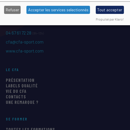
1039 rue Georges Méliès CS 37093
Refuser
Accepter les services selectionnés
Tout accepter
34967 Montpellier Cedex 2
Propulsé par Klaro!
04 67 61 72 28
(9h–13h)
cfa@cfa-sport.com
www.cfa-sport.com
LE CFA
PRÉSENTATION
LABELS QUALITÉ
VIE DU CFA
CONTACTS
UNE REMARQUE ?
SE FORMER
TOUTES LES FORMATIONS