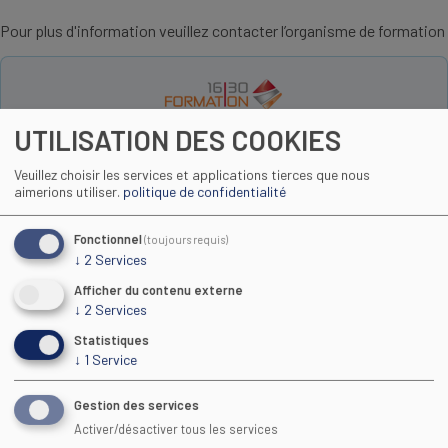
Pour plus d'information veuillez contacter l’organisme de formation
UTILISATION DES COOKIES
https://www.1630formation.fr/
09 81 26 93 91
Veuillez choisir les services et applications tierces que nous
aimerions utiliser.
politique de confidentialité
Fonctionnel
(toujours requis)
Toutes les formations
↓
2
Services
Afficher du contenu externe
↓
2
Services
Statistiques
↓
1
Service
Gestion des services
Activer/désactiver tous les services
Maison Régionale des Sports