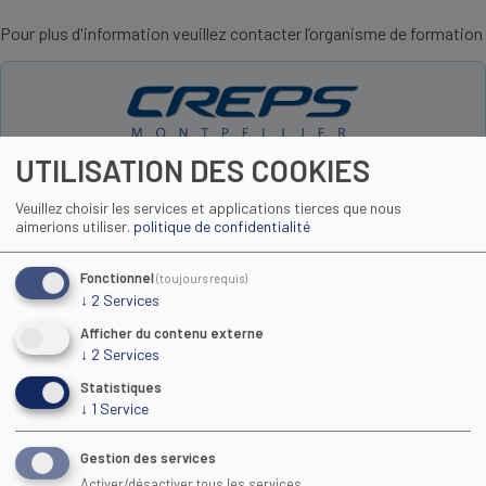
Pour plus d'information veuillez contacter l’organisme de formation
UTILISATION DES COOKIES
formation@creps-montpellier.sports.gouv.fr
http://www.creps-montpellier.org
Veuillez choisir les services et applications tierces que nous
04 67 61 05 22
aimerions utiliser.
politique de confidentialité
Fonctionnel
(toujours requis)
↓
2
Services
Toutes les formations
Afficher du contenu externe
↓
2
Services
Statistiques
↓
1
Service
Gestion des services
Activer/désactiver tous les services