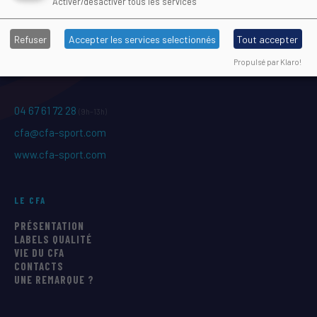
Activer/désactiver tous les services
Maison Régionale des Sports
Refuser
Accepter les services selectionnés
Tout accepter
1039 rue Georges Méliès CS 37093
Propulsé par Klaro!
34967 Montpellier Cedex 2
04 67 61 72 28
(9h–13h)
cfa@cfa-sport.com
www.cfa-sport.com
LE CFA
PRÉSENTATION
LABELS QUALITÉ
VIE DU CFA
CONTACTS
UNE REMARQUE ?