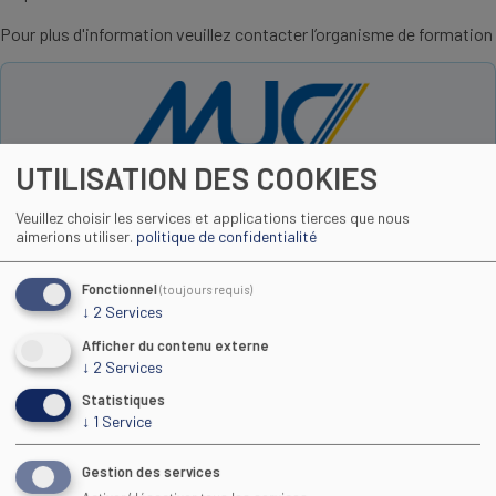
Pour plus d'information veuillez contacter l’organisme de formation
UTILISATION DES COOKIES
formation@mucomnisports.fr
http://www.mucformation.fr
Veuillez choisir les services et applications tierces que nous
aimerions utiliser.
politique de confidentialité
04 99 58 80 41
Fonctionnel
(toujours requis)
↓
2
Services
Toutes les formations
Afficher du contenu externe
↓
2
Services
Statistiques
↓
1
Service
Gestion des services