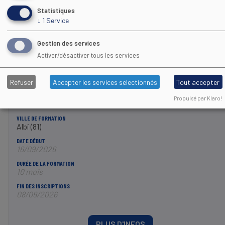
Statistiques
↓
1
Service
PLUS D'INFOS
Gestion des services
Activer/désactiver tous les services
TFP
CHARGÉE/CHARGÉ DE DÉVELOPPEMENT D'UNE STRUCTURE
Refuser
Accepter les services selectionnés
Tout accepter
SPORTIVE ASSOCIATIVE
Chargé de développement
Propulsé par Klaro!
VILLE DE FORMATION
Albi (81)
DATE DÉBUT
16/09/2026
DURÉE DE LA FORMATION
10 mois
FIN DES INSCRIPTIONS
08/09/2026
PLUS D'INFOS