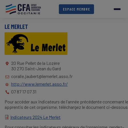
Aller
au
ESPACE MEMBRE
contenu
principal
LE MERLET
20 Rue Pellet de la Lozère
30 270 Saint-Jean du Gard
coralie.jaubert@lemerlet.asso.fr
http://www.lemerlet.asso.fr/
07 87 17 07 31
Pour accéder aux indicateurs de l'année précédente concernant l
apprentis de cet organisme, téléchargez le document ci-dessous
Indicateurs 2024 Le Merlet
DOCUMENT
Pour consulter les indicateurs généraux de l'organisme, rendez-