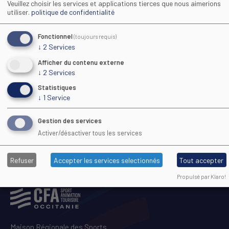
Veuillez choisir les services et applications tierces que nous aimerions
TOUTE STRUCTURE
utiliser.
politique de confidentialité
Animation Socio-Educative ou Culturelle
Fonctionnel
(toujours requis)
VILLE DE FORMATION
↓
2
Services
Saint-Jean-du-Gard (30)
Afficher du contenu externe
DATE DÉBUT
16/03/2027
↓
2
Services
DURÉE DE LA FORMATION
Statistiques
8 mois
↓
1
Service
FIN DES INSCRIPTIONS
09/03/2027
Gestion des services
Activer/désactiver tous les services
PLUS D'INFOS
Refuser
Accepter les services selectionnés
Tout accepter
Propulsé par Klaro!
Maison Régionale des Sports