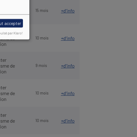
ter
nisme de
+d'info
15 mois
ion
ut accepter
ter
ulsé par Klaro!
nisme de
+d'info
10 mois
ion
ter
nisme de
+d'info
9 mois
ion
ter
nisme de
+d'info
10 mois
ion
ter
nisme de
+d'info
10 mois
ion