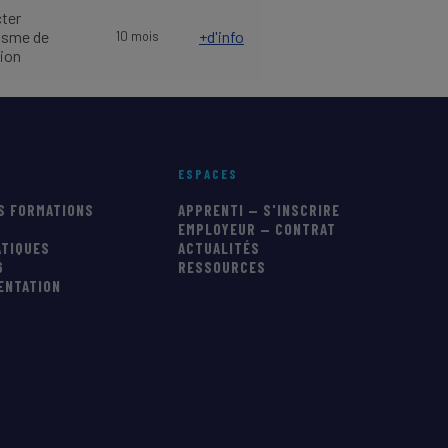
ter
nisme de
+d'info
10 mois
ion
ESPACES
S FORMATIONS
APPRENTI — S'INSCRIRE
EMPLOYEUR — CONTRAT
ATIQUES
ACTUALITÉS
6
RESSOURCES
IENTATION