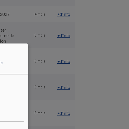
/2027
+d'info
14 mois
ter
nisme de
+d'info
15 mois
ion
ter
nisme de
+d'info
15 mois
de
ion
ter
nisme de
+d'info
15 mois
ion
ter
nisme de
+d'info
15 mois
ion