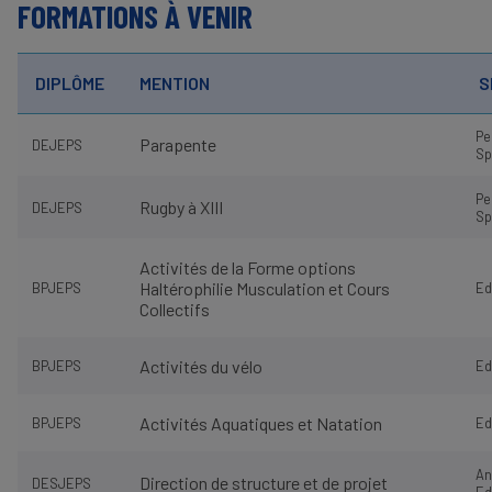
FORMATIONS À VENIR
DIPLÔME
MENTION
S
Pe
Parapente
DEJEPS
Sp
Pe
Rugby à XIII
DEJEPS
Sp
Activités de la Forme options
Haltérophilie Musculation et Cours
BPJEPS
Ed
Collectifs
Activités du vélo
BPJEPS
Ed
Activités Aquatiques et Natation
BPJEPS
Ed
An
Direction de structure et de projet
DESJEPS
Ed