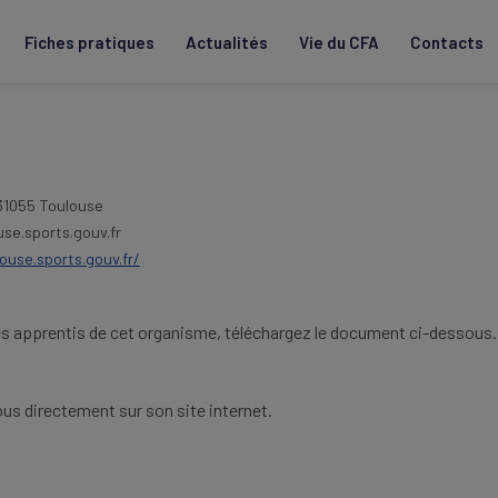
Fiches pratiques
Actualités
Vie du CFA
Contacts
1055 Toulouse
se.sports.gouv.fr
ouse.sports.gouv.fr/
es apprentis de cet organisme, téléchargez le document ci-dessous.
us directement sur son site internet.