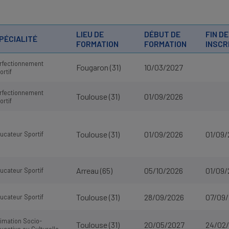
LIEU DE
DÉBUT DE
FIN D
PÉCIALITÉ
FORMATION
FORMATION
INSCR
rfectionnement
Fougaron (31)
10/03/2027
ortif
rfectionnement
Toulouse (31)
01/09/2026
ortif
Toulouse (31)
01/09/2026
01/09/
ucateur Sportif
Arreau (65)
05/10/2026
01/09/
ucateur Sportif
Toulouse (31)
28/09/2026
07/09
ucateur Sportif
imation Socio-
Toulouse (31)
20/05/2027
24/02
ucative ou Culturelle