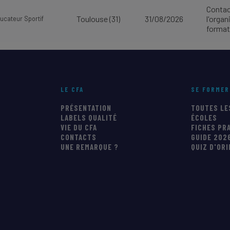
Contac
Toulouse (31)
31/08/2026
l'orga
ucateur Sportif
format
LE CFA
SE FORMER
PRÉSENTATION
TOUTES LE
LABELS QUALITÉ
ÉCOLES
VIE DU CFA
FICHES PR
CONTACTS
GUIDE 202
UNE REMARQUE ?
QUIZ D'OR