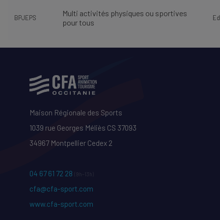
Multi activités physiques ou sportives
BPJEPS
Ed
pour tous
Maison Régionale des Sports
1039 rue Georges Méliès CS 37093
34967 Montpellier Cedex 2
04 67 61 72 28
(9h–13h)
cfa@cfa-sport.com
www.cfa-sport.com