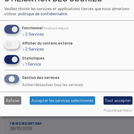
DURÉE DE LA FORMATION
11 mois
Veuillez choisir les services et applications tierces que nous aimerions
utiliser.
politique de confidentialité
FIN DES INSCRIPTIONS
28/09/2026
Fonctionnel
(toujours requis)
↓
2
Services
PLUS D'INFOS
Afficher du contenu externe
↓
2
Services
Statistiques
BPJEPS
MULTI ACTIVITÉS PHYSIQUES OU SPORTIVES POUR TOUS
↓
1
Service
Educateur Sportif
Gestion des services
VILLE DE FORMATION
Activer/désactiver tous les services
Saint-Gaudens (31)
DATE DÉBUT
Refuser
Accepter les services selectionnés
Tout accepter
08/10/2026
DURÉE DE LA FORMATION
Propulsé par Klaro!
10 mois
FIN DES INSCRIPTIONS
28/10/2026