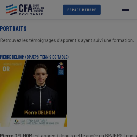
Aller
au
ESPACE MEMBRE
contenu
principal
PORTRAITS
Retrouvez les témoignages d'apprentis ayant suivi une formation.
PIERRE DELHOM (BPJEPS TENNIS DE TABLE)
Pierre DELHOM
est apprenti depuis cette année en BPJEPS Tennis