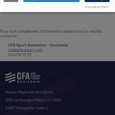
Règlement Intérieur applicable aux apprentis
DOCUMENT
Propulsé par Klaro!
Pour tout complément d’information administrative veuillez
contacter :
CFA Sport Animation - Occitanie
cfa@cfa-sport.com
04 67 61 72 28
Maison Régionale des Sports
1039 rue Georges Méliès CS 37093
34967 Montpellier Cedex 2