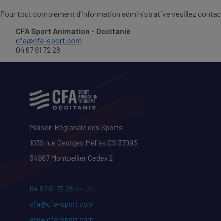
Pour tout complément d’information administrative veuillez contac
CFA Sport Animation - Occitanie
cfa@cfa-sport.com
04 67 61 72 28
Maison Régionale des Sports
1039 rue Georges Méliès CS 37093
34967 Montpellier Cedex 2
04 67 61 72 28
(9h–13h)
cfa@cfa-sport.com
www.cfa-sport.com