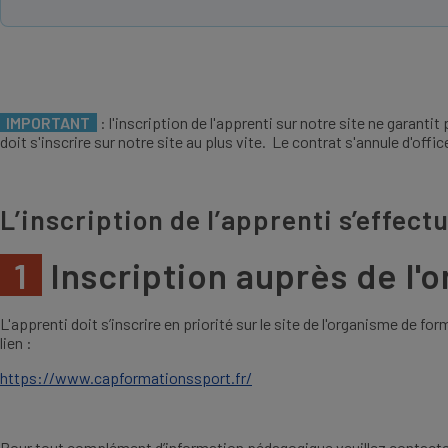
IMPORTANT
: l'inscription de l'apprenti sur notre site ne garanti
doit s'inscrire sur notre site au plus vite. Le contrat s'annule d'offi
L’inscription de l’apprenti s’effect
1
Inscription auprès de l
L'apprenti doit s’inscrire en priorité sur le site de l'organisme de f
lien :
https://www.capformationssport.fr/
Pour tout complément d’information pédagogique veuillez contacte