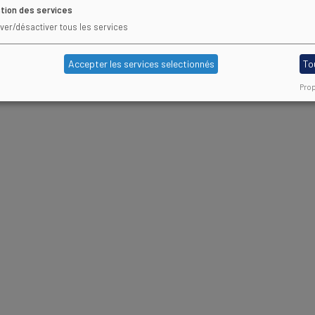
tion des services
iver/désactiver tous les services
Accepter les services selectionnés
To
Prop