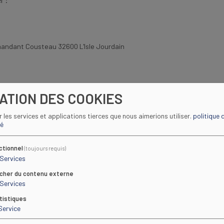
eau 32600 L'Isle Jourdain
SATION DES COOKIES
t Animation Occitanie
ir les services et applications tierces que nous aimerions utiliser.
politique 
té
 ci-dessous. Une fois sur le site, cliquez sur « Nouvelle candidature 
ctionnel
(toujours requis)
Services
icher du contenu externe
Services
tistiques
Service
ur est obligatoire pour toute inscription :