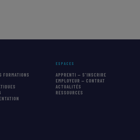
ESPACES
S FORMATIONS
APPRENTI — S'INSCRIRE
EMPLOYEUR — CONTRAT
ATIQUES
ACTUALITÉS
6
RESSOURCES
IENTATION