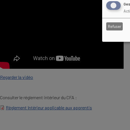
Ges
Act
Refuser
Regarder la vidéo
Consulter le réglement intérieur du CFA :
Règlement Intérieur applicable aux apprentis
DOCUMENT