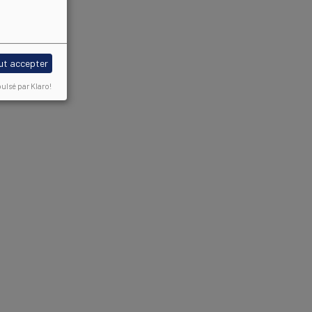
ut accepter
ulsé par Klaro!