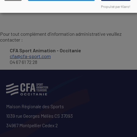
Règlement Intérieur applicable aux apprentis
DOCUMENT
Propulsé par Klaro!
Pour tout complément d’information administrative veuillez
contacter :
CFA Sport Animation - Occitanie
cfa@cfa-sport.com
04 67 61 72 28
Maison Régionale des Sports
1039 rue Georges Méliès CS 37093
34967 Montpellier Cedex 2