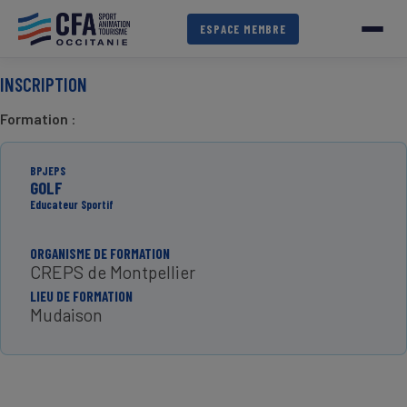
Aller
au
ESPACE MEMBRE
contenu
principal
INSCRIPTION
Formation
:
BPJEPS
GOLF
Educateur Sportif
ORGANISME DE FORMATION
CREPS de Montpellier
LIEU DE FORMATION
Mudaison