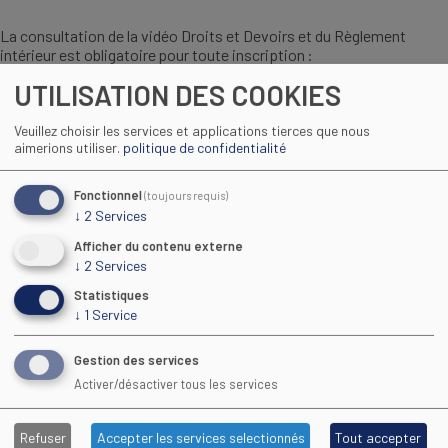
La consultation de la vidéo Droits et Devoirs et du Règlement
intérieur est obligatoire pour toute inscription :
UTILISATION DES COOKIES
Veuillez choisir les services et applications tierces que nous
aimerions utiliser.
politique de confidentialité
Fonctionnel
(toujours requis)
↓
2
Services
Afficher du contenu externe
↓
2
Services
Statistiques
↓
1
Service
Regarder la vidéo
Gestion des services
Activer/désactiver tous les services
Consulter le réglement intérieur du CFA :
Refuser
Accepter les services selectionnés
Tout accepter