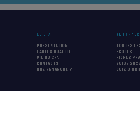
LE CFA
SE FORMER
PRÉSENTATION
TOUTES LE
LABELS QUALITÉ
ÉCOLES
VIE DU CFA
FICHES PR
CONTACTS
GUIDE 202
UNE REMARQUE ?
QUIZ D'OR