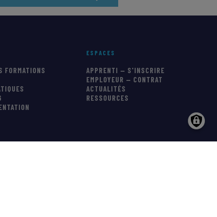
ESPACES
S FORMATIONS
APPRENTI — S'INSCRIRE
EMPLOYEUR — CONTRAT
ATIQUES
ACTUALITÉS
6
RESSOURCES
IENTATION