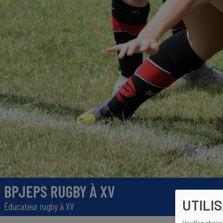
BPJEPS RUGBY À XV
UTILI
Éducateur rugby à XV
Veuillez chois