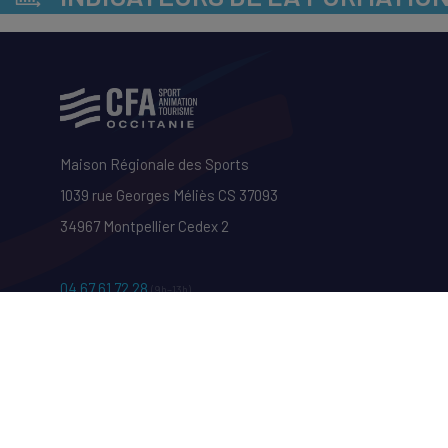
Maison Régionale des Sports
1039 rue Georges Méliès CS 37093
34967 Montpellier Cedex 2
04 67 61 72 28
(9h–13h)
cfa@cfa-sport.com
www.cfa-sport.com