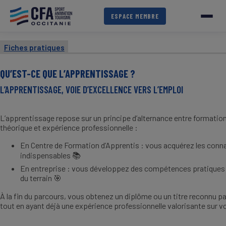
Aller
au
ESPACE MEMBRE
contenu
principal
Fiches pratiques
QU’EST-CE QUE L’APPRENTISSAGE ?
L’APPRENTISSAGE, VOIE D’EXCELLENCE VERS L’EMPLOI
L’apprentissage repose sur un principe d’alternance entre formatio
théorique et expérience professionnelle :
En Centre de Formation d’Apprentis : vous acquérez les con
indispensables
📚
En entreprise : vous développez des compétences pratiques
du terrain
🎯
À la fin du parcours, vous obtenez un diplôme ou un titre reconnu par
tout en ayant déjà une expérience professionnelle valorisante sur vo