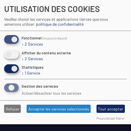
UTILISATION DES COOKIES
Veuillez choisir les services et applications tierces que nous
aimerions utiliser.
politique de confidentialité
Toutes les fiches pratiques
Fonctionnel
(toujours requis)
↓
2
Services
Afficher du contenu externe
↓
2
Services
Maison Régionale des Sports
Statistiques
1039 rue Georges Méliès CS 37093
↓
1
Service
34967 Montpellier Cedex 2
Gestion des services
Activer/désactiver tous les services
04 67 61 72 28
(9h–13h)
Refuser
Accepter les services selectionnés
Tout accepter
cfa@cfa-sport.com
www.cfa-sport.com
Propulsé par Klaro!