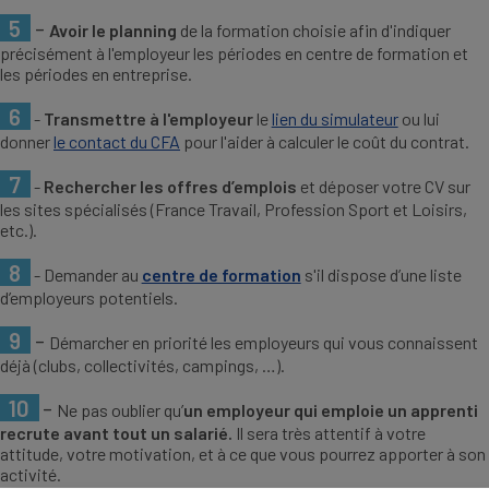
5
-
Avoir le planning
de la formation choisie afin d'indiquer
précisément à l'employeur les périodes en centre de formation et
les périodes en entreprise.
6
-
Transmettre à l'employeur
le
lien du simulateur
ou lui
donner
le contact du CFA
pour l'aider à calculer le coût du contrat.
7
-
Rechercher les offres d’emplois
et déposer votre CV sur
les sites spécialisés (France Travail, Profession Sport et Loisirs,
etc.).
8
-
Demander au
centre de formation
s'il dispose d’une liste
d’employeurs potentiels.
9
-
Démarcher en priorité les employeurs qui vous connaissent
déjà (clubs, collectivités, campings, …).
10
-
Ne pas oublier qu’
un employeur qui emploie un apprenti
recrute avant tout un salarié.
Il sera très attentif à votre
attitude, votre motivation, et à ce que vous pourrez apporter à son
activité.