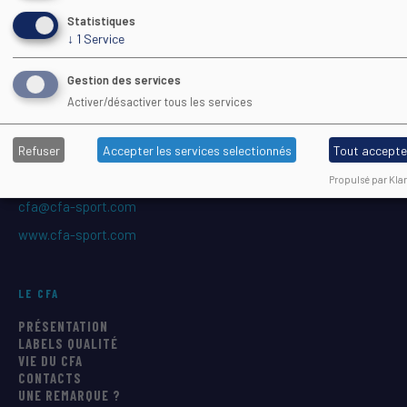
Statistiques
↓
1
Service
Maison Régionale des Sports
Gestion des services
1039 rue Georges Méliès CS 37093
Activer/désactiver tous les services
34967 Montpellier Cedex 2
Refuser
Accepter les services selectionnés
Tout accepte
04 67 61 72 28
(9h–13h)
Propulsé par Klar
cfa@cfa-sport.com
www.cfa-sport.com
LE CFA
PRÉSENTATION
LABELS QUALITÉ
VIE DU CFA
CONTACTS
UNE REMARQUE ?