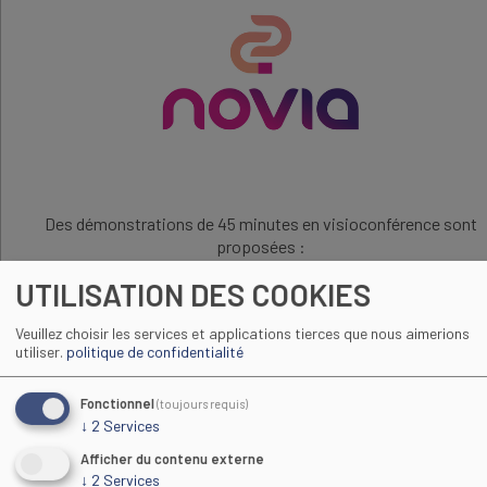
Des démonstrations de 45 minutes en visioconférence sont
proposées :
Lundi 4 mai à 11h
UTILISATION DES COOKIES
Mercredi 6 mai à 12h30
Mercredi 6 mai à 18h
Veuillez choisir les services et applications tierces que nous aimerions
utiliser.
politique de confidentialité
S'inscrire
Fonctionnel
(toujours requis)
↓
2
Services
Afficher du contenu externe
↓
2
Services