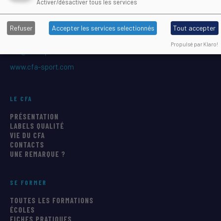
Activer/désactiver tous les services
34967 Montpellier Cedex 2
Refuser
Accepter les services selectionnés
Tout accepter
04 67 61 72 28
(9h–13h)
Propulsé par Klaro!
cfa@cfa-sport.com
www.cfa-sport.com
LE CFA
PRÉSENTATION
LABELS QUALITÉ
VIE DU CFA
CONTACTS
UNE REMARQUE ?
SE FORMER
TOUTES LES FORMATIONS
ÉCOLES
FICHES PRATIQUES