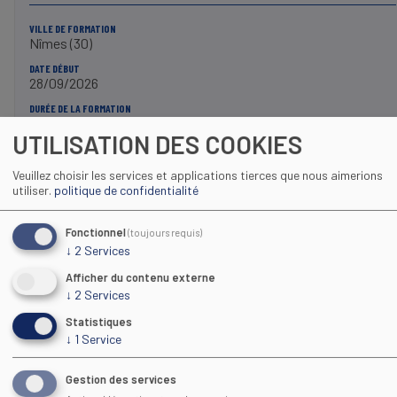
VILLE DE FORMATION
Nîmes (30)
DATE DÉBUT
28/09/2026
DURÉE DE LA FORMATION
12 mois
UTILISATION DES COOKIES
FIN DES INSCRIPTIONS
18/09/2026
Veuillez choisir les services et applications tierces que nous aimerions
utiliser.
politique de confidentialité
PLUS D'INFOS
Fonctionnel
(toujours requis)
↓
2
Services
Afficher du contenu externe
↓
2
Services
Statistiques
↓
1
Service
Maison Régionale des Sports
1039 rue Georges Méliès CS 37093
Gestion des services