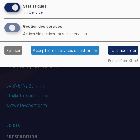
Statistiques
↓
1
Service
Gestion des services
Activer/désactiver tous les services
Maison Régionale des Sports
Refuser
Accepter les services selectionnés
Tout accepter
1039 rue Georges Méliès CS 37093
Propulsé par Klaro!
34967 Montpellier Cedex 2
04 67 61 72 28
(9h–13h)
cfa@cfa-sport.com
www.cfa-sport.com
LE CFA
PRÉSENTATION