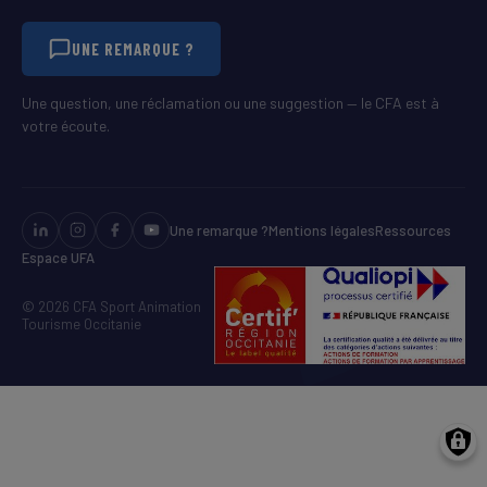
UNE REMARQUE ?
Une question, une réclamation ou une suggestion — le CFA est à
votre écoute.
Une remarque ?
Mentions légales
Ressources
Espace UFA
© 2026 CFA Sport Animation
Tourisme Occitanie