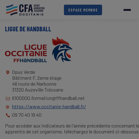
Aller
au
ESPACE MEMBRE
contenu
principal
LIGUE DE HANDBALL
Opus Verde
Bâtiment F, 2eme étage
46 route de Narbonne
31320 Auzeville Tolosane
6100000.formation@ffhandball.net
https://www.occitanie-handball.fr/
09 70 40 19 40
Pour accéder aux indicateurs de l'année précédente concernant l
apprentis de cet organisme, téléchargez le document ci-dessous