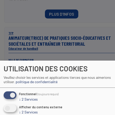
PLUS D'INFOS
TFP
ANIMATEUR(TRICE) DE PRATIQUES SOCIO-ÉDUCATIVES ET
SOCIÉTALES ET ENTRAÎNEUR TERRITORIAL
Educateur de handball
VILLE DE FORMATION
Toulouse (31)
UTILISATION DES COOKIES
DATE DÉBUT
26/05/2027
Veuillez choisir les services et applications tierces que nous aimerions
utiliser.
politique de confidentialité
DURÉE DE LA FORMATION
13 mois
Fonctionnel
(toujours requis)
FIN DES INSCRIPTIONS
13/04/2027
↓
2
Services
Afficher du contenu externe
↓
2
Services
PLUS D'INFOS