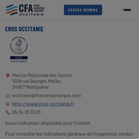
Aller
au
ESPACE MEMBRE
contenu
principal
CROS OCCITANIE
Maison Régionale des Sports
1039 rue Georges Méliès
34967 Montpellier
occitanie@franceolympique.com
http://www.cros-occitanie.fr
05 34 25 13 03
Aucun indicateur disponible pour l’instant.
Pour consulter les indicateurs généraux de l'organisme, rendez-