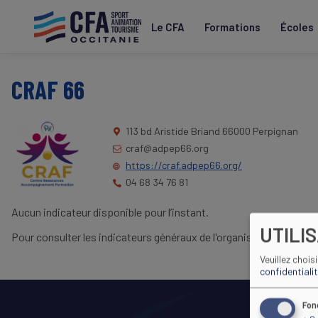
Aller
au
Le CFA
Formations
Écoles
contenu
principal
CRAF 66
113 bd Aristide Briand
66000 Perpignan
craf@adpep66.org
https://craf.adpep66.org/
04 68 34 76 81
Aucun indicateur disponible pour l’instant.
UTILI
Pour consulter les indicateurs généraux de l'organisme, rendez-vo
Veuillez chois
confidentiali
Fon