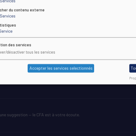
Services
LE CFA
SE FORMER
icher du contenu externe
Services
PRÉSENTATION
TOUTES LE
LABELS QUALITÉ
ÉCOLES
tistiques
VIE DU CFA
FICHES PR
Service
CONTACTS
GUIDE 202
UNE REMARQUE ?
QUIZ D'OR
tion des services
iver/désactiver tous les services
Accepter les services selectionnés
To
Prop
une suggestion — le CFA est à votre écoute.