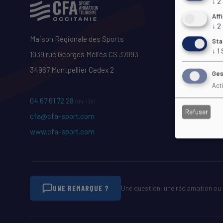
↓
2
Aff
↓
2
Maison Régionale des Sports
Sta
↓
1
1039 rue Georges Méliès CS 37093
34967 Montpellier Cedex 2
Ges
Act
04 67 61 72 28
(9h–13h)
Refuser
cfa@cfa-sport.com
www.cfa-sport.com
UNE REMARQUE ?
Une question, une réclamation ou 