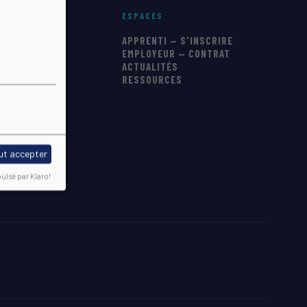
ESPACES
S FORMATIONS
APPRENTI — S'INSCRIRE
EMPLOYEUR — CONTRAT
ATIQUES
ACTUALITÉS
6
RESSOURCES
IENTATION
ut accepter
ulsé par Klaro!