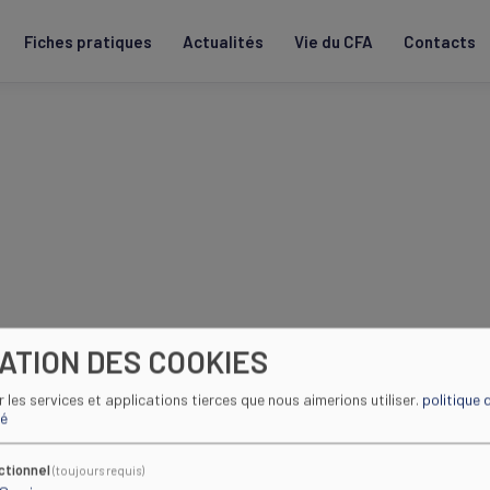
Fiches pratiques
Actualités
Vie du CFA
Contacts
SATION DES COOKIES
us directement sur son site internet.
ir les services et applications tierces que nous aimerions utiliser.
politique 
té
ctionnel
(toujours requis)